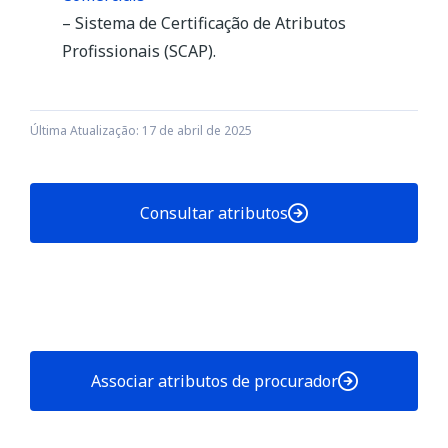
Reduz necessidades de
– Sistema de Certificação de Atributos
armazenamento.
Profissionais (SCAP).
Numa perspetiva mais ampla, facilita
o ambiente para os negócios e a
digitalização do tecido empresarial,
Última Atualização: 17 de abril de 2025
promovendo a transformação e
digitalização da economia. Além disso,
promove a eficiência, a transparência,
Consultar atributos
a qualidade da informação
empresarial, facilitando a
concorrência e a competitividade.
Associar atributos de procurador