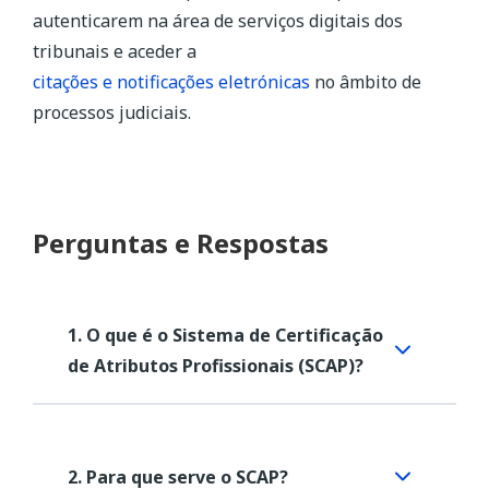
autenticarem na área de serviços digitais dos
tribunais e aceder a
citações e notificações eletrónicas
no âmbito de
processos judiciais.
Perguntas e Respostas
1. O que é o Sistema de Certificação
de Atributos Profissionais (SCAP)
?
O SCAP é um sistema de certificação que
permite associar certas qualidades
2. Para que serve o SCAP?