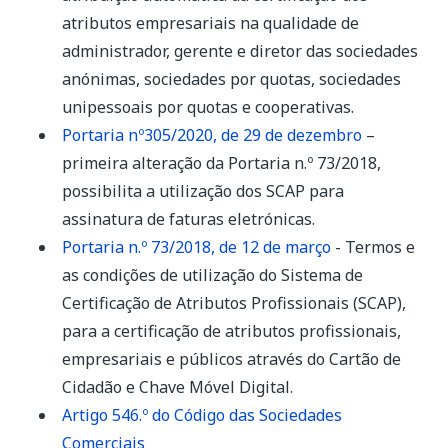
deslocações para autenticar a
atributos empresariais na qualidade de
qualidade do outorgante e sem a
administrador, gerente e diretor das sociedades
necessidade da presença física de
anónimas, sociedades por quotas, sociedades
todos os outorgantes.
unipessoais por quotas e cooperativas.
Aumenta a segurança jurídica dos
Portaria nº305/2020, de 29 de dezembro
–
documentos assinados com atributos
primeira alteração da Portaria n.º 73/2018,
empresariais, permitindo confirmar
possibilita a utilização dos SCAP para
automaticamente a sua integridade,
assinatura de faturas eletrónicas.
quem o assinou, as funções que
Portaria n.º 73/2018, de 12 de março
- Termos e
desempenha na respetiva entidade.
as condições de utilização do Sistema de
Reduz os custos de contexto, ao
Certificação de Atributos Profissionais (SCAP),
eliminar custos associados a
para a certificação de atributos profissionais,
deslocações e disponibilidade dos
empresariais e públicos através do Cartão de
serviços.
Cidadão e Chave Móvel Digital.
Evita custos ecológicos da impressão
Artigo 546.º do Código das Sociedades
dos documentos
Comerciais