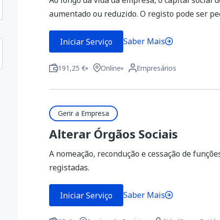
Ao longo da vida da empresa, o capital social
aumentado ou reduzido. O registo pode ser ped
Saber Mais
Iniciar Serviço
191,25 €
Online
Empresários
Gerir a Empresa
Alterar Órgãos Sociais
A nomeação, recondução e cessação de funções
registadas.
Saber Mais
Iniciar Serviço