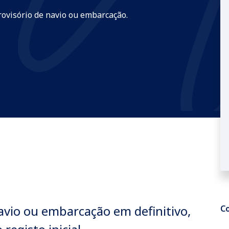
rovisório de navio ou embarcação.
navio ou embarcação em definitivo,
Co