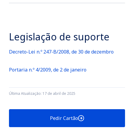
Pode consultar a situação do seu pedido
online (colocar link), indicando o Número
de Identificação da Pessoa Coletiva (NIPC)
Legislação de suporte
da entidade para a qual pediu o cartão e o
número do pedido.
Decreto-Lei n.º 247-B/2008, de 30 de dezembro
Portaria n.º 4/2009, de 2 de janeiro
Última Atualização: 17 de abril de 2025
Pedir Cartão