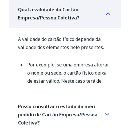
O
Cartão da Empresa
identifica entidades
como sociedades cooperativas,
Qual a validade do Cartão
estabelecimentos individuais de
Empresa/Pessoa Coletiva?
responsabilidade limitada (EIRLs),
agrupamentos complementares de
A validade do cartão físico depende da
empresas (ACE), entre outros.
validade dos elementos nele presentes.
O
Cartão de Pessoa Coletiva
identifica
associações, fundações, pessoas coletivas
Por exemplo, se uma empresa alterar
religiosas, organismos da administração
o nome ou sede, o cartão físico deixa
pública, condomínios, entre outros.
de estar válido. Neste caso terá de
pedir um novo cartão.
O cartão eletrónico contém a informação
Posso consultar o estado do meu
da entidade permanentemente atualizada.
pedido de Cartão Empresa/Pessoa
Coletiva?