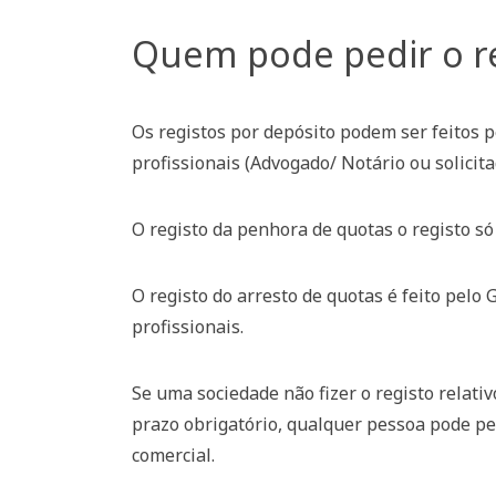
Quem pode pedir o re
Os registos por depósito podem ser feitos p
profissionais (Advogado/ Notário ou solicita
O registo da penhora de quotas o registo só 
O registo do arresto de quotas é feito pelo
profissionais.
Se uma sociedade não fizer o registo relativ
prazo obrigatório, qualquer pessoa pode ped
comercial.