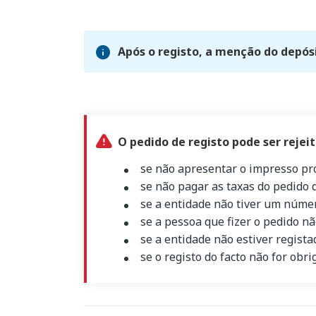
Após o registo, a menção do depósi
O pedido de registo pode ser rejei
se não apresentar o impresso pró
se não pagar as taxas do pedido 
se a entidade não tiver um número
se a pessoa que fizer o pedido nã
se a entidade não estiver regista
se o registo do facto não for obri