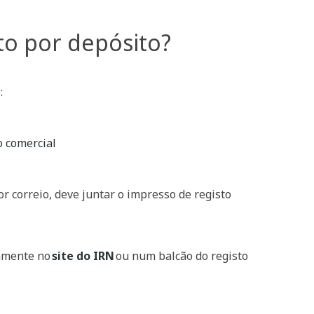
o por depósito?
:
o comercial
or correio, deve juntar o impresso de registo
amente no
site do IRN
ou num balcão do registo