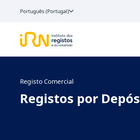
Português (Portugal)
Registo Comercial
Registos por Depós