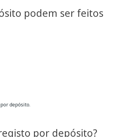
ósito podem ser feitos
 por depósito.
registo por depósito?