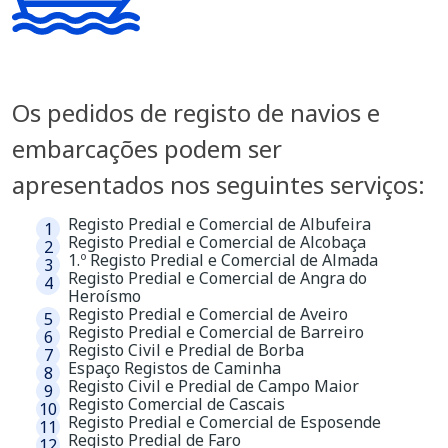
Os pedidos de registo de navios e
embarcações podem ser
apresentados nos seguintes serviços:
Registo Predial e Comercial de Albufeira
Registo Predial e Comercial de Alcobaça
1.º Registo Predial e Comercial de Almada
Registo Predial e Comercial de Angra do
Heroísmo
Registo Predial e Comercial de Aveiro
Registo Predial e Comercial de Barreiro
Registo Civil e Predial de Borba
Espaço Registos de Caminha
Registo Civil e Predial de Campo Maio
r
Registo Comercial de Cascais
Registo Predial e Comercial de Esposende
Registo Predial de Faro