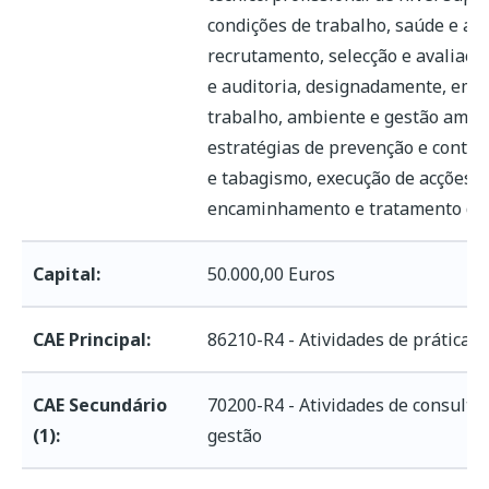
condições de trabalho, saúde e am
Precisa de ajuda com este serviço?
recrutamento, selecção e avaliação 
e auditoria, designadamente, em 
Entre em contacto com a Linha Registos ou envie-
trabalho, ambiente e gestão ambie
nos uma mensagem ou sugestão abaixo.
estratégias de prevenção e contro
e tabagismo, execução de acções de
Linha Registos
encaminhamento e tratamento de ad
Dias úteis das 9h às 17h
211 950 500
Capital:
50.000,00 Euros
CAE Principal:
86210-R4 - Atividades de prática cl
Enviar sugestão
Ver contactos
CAE Secundário
70200-R4 - Atividades de consultor
(1):
gestão